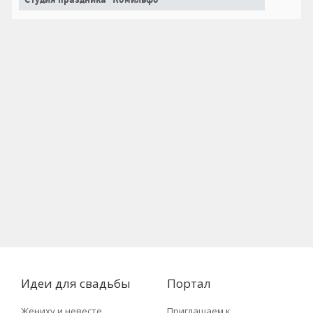
Студия праздника "Комильфо"
Идеи для свадьбы
Портал
Жениху и невесте
Приглашаем к