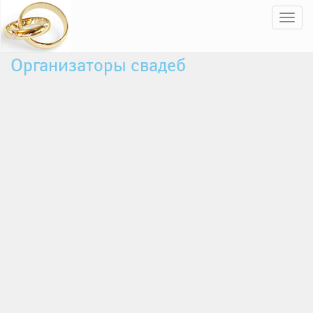
Пер
нав
Организаторы свадеб